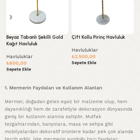
Beyaz Tabanlı Şekilli Gold
Çift Kollu Pirinç Havluluk
E
Kağıt Havluluk
H
Havluluklar
Havluluklar
₺
2.500,00
H
Sepete Ekle
₺
600,00
₺
Sepete Ekle
S
1. Mermerin Faydaları ve Kullanım Alanları
Mermer, doğadan gelen eşsiz bir malzeme olup, hem
dayanıklılığı hem de zarafetiyle dekorasyon dünyasında
geniş bir kullanım alanına sahiptir. Mutfak
tezgahlarından, banyolara, masa ve sehpa gibi
mobilyalardan dekoratif ürünlere kadar pek çok alanda
tercih edilir. İşte mermerin sunduğu bazı faydalar: