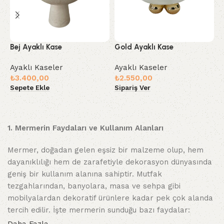
Bej Ayaklı Kase
Gold Ayaklı Kase
G
K
Ayaklı Kaseler
Ayaklı Kaseler
₺
3.400,00
₺
2.550,00
A
Sepete Ekle
Sipariş Ver
₺
S
1. Mermerin Faydaları ve Kullanım Alanları
Mermer, doğadan gelen eşsiz bir malzeme olup, hem
dayanıklılığı hem de zarafetiyle dekorasyon dünyasında
geniş bir kullanım alanına sahiptir. Mutfak
tezgahlarından, banyolara, masa ve sehpa gibi
mobilyalardan dekoratif ürünlere kadar pek çok alanda
tercih edilir. İşte mermerin sunduğu bazı faydalar:
Daha Fazla