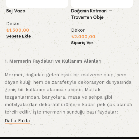
Bej Vazo
Doğanın Katmanı –
G
Traverten Obje
O
Dekor
₺
1.500,00
Dekor
D
Sepete Ekle
₺
2.000,00
₺
Sipariş Ver
S
1. Mermerin Faydaları ve Kullanım Alanları
Mermer, doğadan gelen eşsiz bir malzeme olup, hem
dayanıklılığı hem de zarafetiyle dekorasyon dünyasında
geniş bir kullanım alanına sahiptir. Mutfak
tezgahlarından, banyolara, masa ve sehpa gibi
mobilyalardan dekoratif ürünlere kadar pek çok alanda
tercih edilir. İşte mermerin sunduğu bazı faydalar:
Daha Fazla
Dayanıklılık
: Mermer, sağlam yapısıyla uzun yıllar
kullanılabilir. Zamanla yıpranmaz, aşınmalara karşı