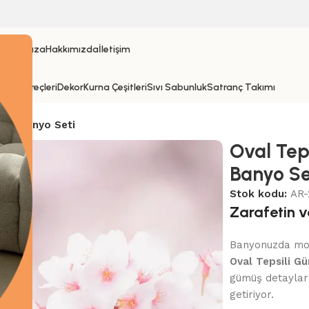
fa
Mağaza
Hakkımızda
İletişim
fak Gereçleri
Dekor
Kurna Çeşitleri
Sıvı Sabunluk
Satranç Takımı
mer Banyo Seti
Oval Tep
Banyo Se
Stok kodu:
AR-
Zarafetin v
Banyonuzda mode
Oval Tepsili G
gümüş detayları
getiriyor.