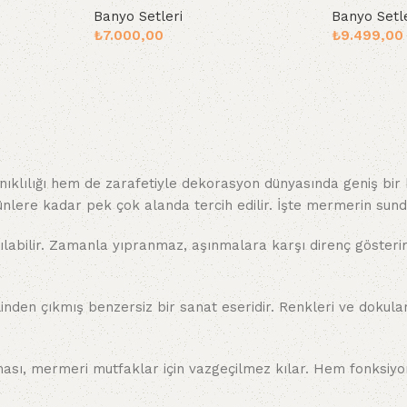
Banyo Setleri
Banyo Setl
₺
7.000,00
₺
9.499,00
Sepete Ekle
Sepete Ekle
lılığı hem de zarafetiyle dekorasyon dünyasında geniş bir k
nlere kadar pek çok alanda tercih edilir. İşte mermerin sund
ılabilir. Zamanla yıpranmaz, aşınmalara karşı direnç gösterir
inden çıkmış benzersiz bir sanat eseridir. Renkleri ve dokul
lması, mermeri mutfaklar için vazgeçilmez kılar. Hem fonksiy