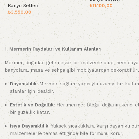
Banyo Setleri
₺
11.100,00
Sepete Ekle
₺
3.550,00
Sepete Ekle
1. Mermerin Faydaları ve Kullanım Alanları
Mermer, doğadan gelen eşsiz bir malzeme olup, hem dayanık
banyolara, masa ve sehpa gibi mobilyalardan dekoratif ürü
Dayanıklılık
: Mermer, sağlam yapısıyla uzun yıllar kullan
alanlar için idealdir.
Estetik ve Doğallık
: Her mermer bloğu, doğanın kendi el
bir güzellik katar.
Isıya Dayanıklılık
: Yüksek sıcaklıklara karşı dayanıklı o
malzemelerle temas ettiğinde bile formunu korur.