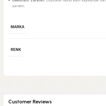
Dekoratif Zarafet:
Özellikle havlu kabı sayesinde ban
yaratır.
MARKA
RENK
Customer Reviews