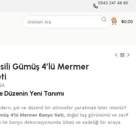
0543 247 48 80
0
₺
0,00
sili Gümüş 4’lü Mermer
ti
2A
e Düzenin Yeni Tanımı
rn, şık ve düzenli bir atmosfer yaratmak ister misiniz?
ümüş 4’lü Mermer Banyo Seti,
doğal taş görünümü ve zarif
 ile banyo dekorasyonunda lüksü ve sadeliği bir araya