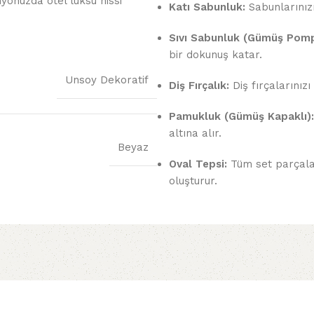
yonuzda otel lüksü hissi
Katı Sabunluk:
Sabunlarınızı
Sıvı Sabunluk (Gümüş Pompa
bir dokunuş katar.
Unsoy Dekoratif
Diş Fırçalık:
Diş fırçalarınızı
Pamukluk (Gümüş Kapaklı):
altına alır.
Beyaz
Oval Tepsi:
Tüm set parçalar
oluşturur.