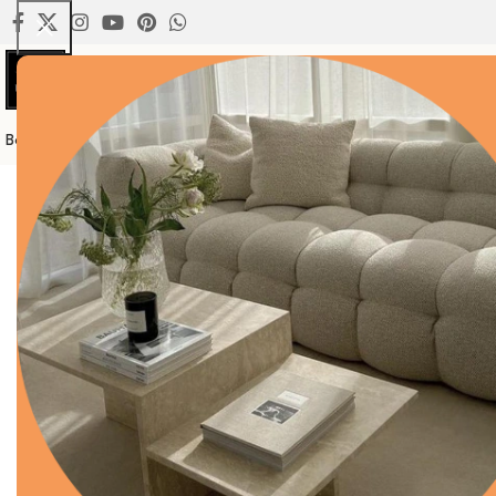
Anasay
Banyo Setleri
Ayaklı Kaseler
Havluluklar
Yemek Masası
Orta Sehpa
Mut
Ana Sayfa
Banyo Setleri
Oval Tepsili Gümüş 4’lü Mer