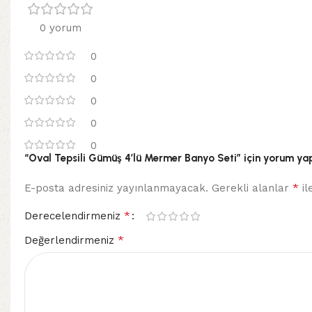
0 yorum
0
0
0
0
0
“Oval Tepsili Gümüş 4’lü Mermer Banyo Seti” için yorum yapa
*
E-posta adresiniz yayınlanmayacak.
Gerekli alanlar
il
*
Derecelendirmeniz
*
Değerlendirmeniz