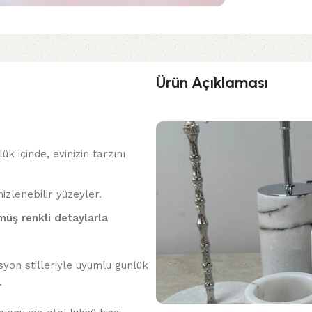
Ürün Açıklaması
k içinde, evinizin tarzını
zlenebilir yüzeyler.
müş renkli detaylarla
yon stilleriyle uyumlu günlük
.